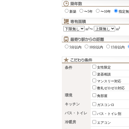
新築
〜5年
〜10年
指定無
2
2
m
〜
m
5分以内
10分以内
15分以内
条件
女性限定
楽器相談
マンスリー対応
敷礼ゼロゼロ対応
環境
角部屋
キッチン
ガスコンロ
バス・トイレ
バス・トイレ別
冷暖房
エアコン