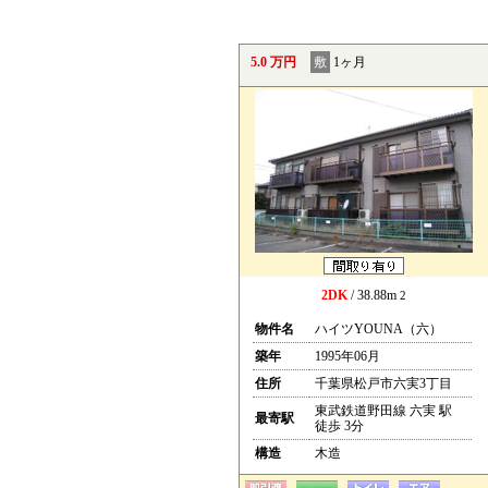
5.0 万円
敷
1ヶ月
2DK
/ 38.88m
2
物件名
ハイツYOUNA（六）
築年
1995年06月
住所
千葉県松戸市六実3丁目
東武鉄道野田線 六実 駅
最寄駅
徒歩 3分
構造
木造