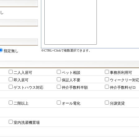
し
※CTRL+Clickで複数選択できます。
指定無し
二人入居可
ペット相談
事務所利用可
即入居可
保証人不要
ウィークリー対
ゲストハウス対応
仲介手数料半額
仲介手数料ゼロ
二階以上
オール電化
分譲賃貸
室内洗濯機置場