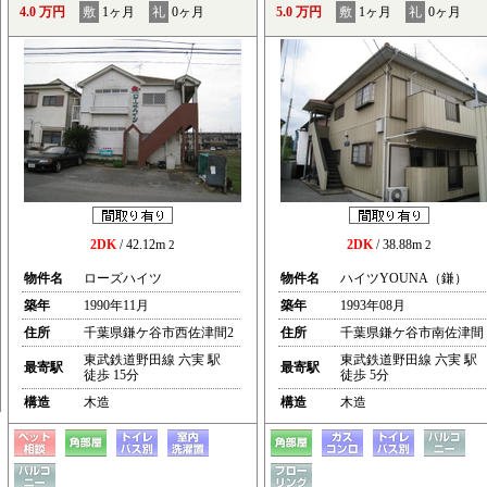
4.0 万円
敷
1ヶ月
礼
0ヶ月
5.0 万円
敷
1ヶ月
礼
0ヶ月
2DK
/ 42.12m
2DK
/ 38.88m
2
2
物件名
ローズハイツ
物件名
ハイツYOUNA（鎌）
築年
1990年11月
築年
1993年08月
住所
千葉県鎌ケ谷市西佐津間2
住所
千葉県鎌ケ谷市南佐津間
東武鉄道野田線 六実 駅
東武鉄道野田線 六実 駅
最寄駅
最寄駅
徒歩 15分
徒歩 5分
構造
木造
構造
木造