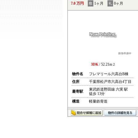
7.0 万円
敷
1ヶ月
礼
0ヶ月
3DK
/ 52.21m
2
物件名
フレマリール六高台B棟
住所
千葉県松戸市六高台4丁目
東武鉄道野田線 六実 駅
最寄駅
徒歩 13分
構造
軽量鉄骨造