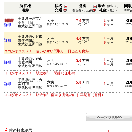
所在地
駅名
敷金
賃料
間取
（保証金）
沿線
交通
礼金
管理費・共益費
（敷引）
専有
千葉県松戸市六
1
7.0
ヶ月
3D
六実
万円
高台4丁目
0
詳細
徒歩 13分/バス-分
ヶ月
52.2
-円、-円
東武鉄道野田線
千葉県鎌ケ谷市
1
4.0
ヶ月
2D
六実
万円
詳細
西佐津間2
0
徒歩 15分/バス-分
ヶ月
42.1
-円、-円
東武鉄道野田線
ココがオススメ！ 使いやすい間取り 日当たり良好
千葉県鎌ケ谷市
1
5.0
ヶ月
2D
六実
万円
詳細
南佐津間
0
徒歩 5分/バス-分
ヶ月
38.8
-円、-円
東武鉄道野田線
ココがオススメ！ 駅近物件 閑静な住宅街
千葉県松戸市六
5.0
2D
六実
万円
1
詳細
実3丁目
ヶ月
徒歩 3分/バス-分
38.8
-円、-円
東武鉄道野田線
ココがオススメ！ 駅近物件 南向き 敷地内に駐車場有（有料）
前の検索結果
1