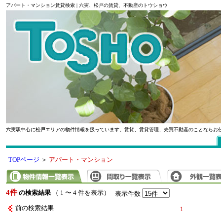
アパート・マンション賃貸検索 | 六実、松戸の賃貸、不動産のトウショウ
六実駅中心に松戸エリアの物件情報を扱っています。賃貸、賃貸管理、売買不動産のことならお
TOPページ
＞
アパート・マンション
4件
の検索結果
（ 1 〜 4 件を表示）
表示件数
前の検索結果
1