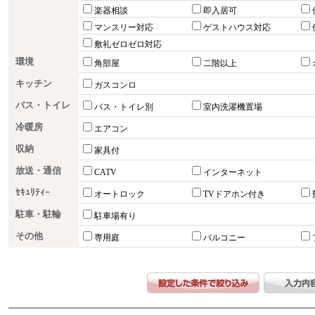
楽器相談
即入居可
マンスリー対応
ゲストハウス対応
敷礼ゼロゼロ対応
環境
角部屋
二階以上
キッチン
ガスコンロ
バス・トイレ
バス・トイレ別
室内洗濯機置場
冷暖房
エアコン
収納
家具付
放送・通信
CATV
インターネット
ｾｷｭﾘﾃｨｰ
オートロック
TVドアホン付き
駐車・駐輪
駐車場有り
その他
専用庭
バルコニー