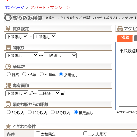
TOPページ
＞
アパート・マンション
※賃料、こだわり条件などを指定して物件を絞り込むことができま
～
沿線
〜
新築
〜5年
〜10年
指定無し
2
2
m
〜
m
※CTRL+Cli
5分以内
10分以内
15分以内
指定無し
条件
女性限定
二人入居可