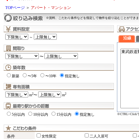
TOPページ
＞
アパート・マンション
※賃料、こだわり条件などを指定して物件を絞り込むことができま
～
沿線
〜
新築
〜5年
〜10年
指定無し
2
2
m
〜
m
※CTRL+Cli
5分以内
10分以内
15分以内
指定無し
条件
女性限定
二人入居可