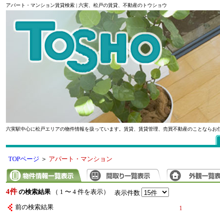
アパート・マンション賃貸検索 | 六実、松戸の賃貸、不動産のトウショウ
六実駅中心に松戸エリアの物件情報を扱っています。賃貸、賃貸管理、売買不動産のことならお
TOPページ
＞
アパート・マンション
4件
の検索結果
（ 1 〜 4 件を表示）
表示件数
前の検索結果
1