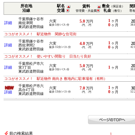
所在地
駅名
敷金
賃料
間
（保証金）
沿線
交通
礼金
管理費・共益費
（敷引）
専
千葉県鎌ケ谷市
1
5.0
ヶ月
2
六実
万円
詳細
南佐津間
0
徒歩 5分/バス-分
ヶ月
38.
-円、-円
東武鉄道野田線
ココがオススメ！ 駅近物件 閑静な住宅街
千葉県鎌ケ谷市
1
4.0
ヶ月
2
六実
万円
詳細
西佐津間2
0
徒歩 15分/バス-分
ヶ月
42.
-円、-円
東武鉄道野田線
ココがオススメ！ 使いやすい間取り 日当たり良好
千葉県松戸市六
5.0
2
六実
万円
1
詳細
実3丁目
ヶ月
徒歩 3分/バス-分
38.
-円、-円
東武鉄道野田線
ココがオススメ！ 駅近物件 南向き 敷地内に駐車場有（有料）
千葉県松戸市六
1
7.0
ヶ月
3
六実
万円
高台4丁目
0
詳細
徒歩 13分/バス-分
ヶ月
52.
-円、-円
東武鉄道野田線
前の検索結果
1