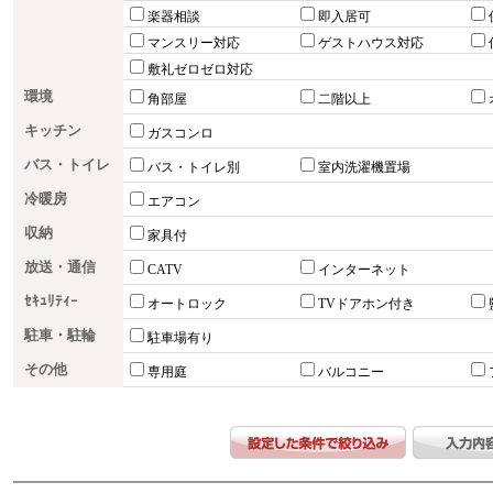
楽器相談
即入居可
マンスリー対応
ゲストハウス対応
敷礼ゼロゼロ対応
環境
角部屋
二階以上
キッチン
ガスコンロ
バス・トイレ
バス・トイレ別
室内洗濯機置場
冷暖房
エアコン
収納
家具付
放送・通信
CATV
インターネット
ｾｷｭﾘﾃｨｰ
オートロック
TVドアホン付き
駐車・駐輪
駐車場有り
その他
専用庭
バルコニー