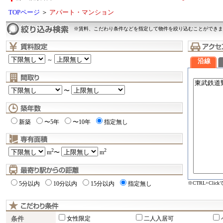
TOPページ
＞
アパート・マンション
※賃料、こだわり条件などを指定して物件を絞り込むことができま
～
沿線
〜
新築
〜5年
〜10年
指定無し
2
2
m
〜
m
※CTRL+Cli
5分以内
10分以内
15分以内
指定無し
条件
女性限定
二人入居可