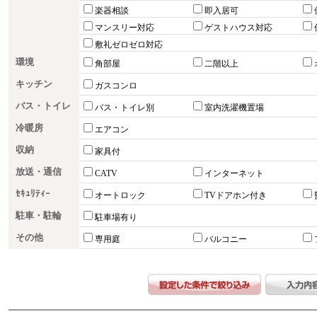
楽器相談
即入居可
マンスリー対応
ゲストハウス対応
敷礼ゼロゼロ対応
環境
角部屋
二階以上
キッチン
ガスコンロ
バス・トイレ
バス・トイレ別
室内洗濯機置場
冷暖房
エアコン
収納
家具付
放送・通信
CATV
インターネット
ｾｷｭﾘﾃｨｰ
オートロック
TVドアホン付き
駐車・駐輪
駐車場有り
その他
専用庭
バルコニー