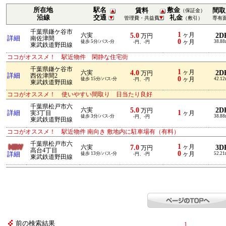
所在地
駅名
敷金
賃料
間取
（保証金）
沿線
交通
礼金
管理費・共益費
（敷引）
専有
千葉県鎌ケ谷市
1
5.0
ヶ月
2D
六実
万円
詳細
南佐津間
0
徒歩 5分/バス-分
ヶ月
38.8
-円、-円
東武鉄道野田線
ココがオススメ！ 駅近物件 閑静な住宅街
千葉県鎌ケ谷市
1
4.0
ヶ月
2D
六実
万円
詳細
西佐津間2
0
徒歩 15分/バス-分
ヶ月
42.1
-円、-円
東武鉄道野田線
ココがオススメ！ 使いやすい間取り 日当たり良好
千葉県松戸市六
5.0
2D
六実
万円
1
詳細
実3丁目
ヶ月
徒歩 3分/バス-分
38.8
-円、-円
東武鉄道野田線
ココがオススメ！ 駅近物件 南向き 敷地内に駐車場有（有料）
千葉県松戸市六
1
7.0
ヶ月
3D
六実
万円
高台4丁目
0
詳細
徒歩 13分/バス-分
ヶ月
52.2
-円、-円
東武鉄道野田線
前の検索結果
1