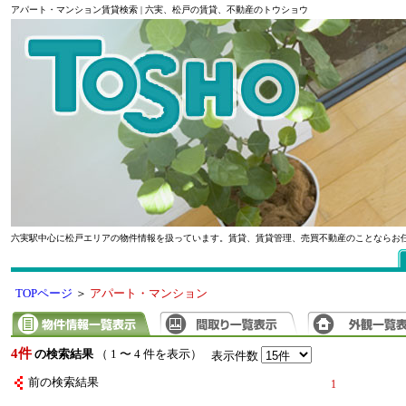
アパート・マンション賃貸検索 | 六実、松戸の賃貸、不動産のトウショウ
六実駅中心に松戸エリアの物件情報を扱っています。賃貸、賃貸管理、売買不動産のことならお
TOPページ
＞
アパート・マンション
4件
の検索結果
（ 1 〜 4 件を表示）
表示件数
前の検索結果
1