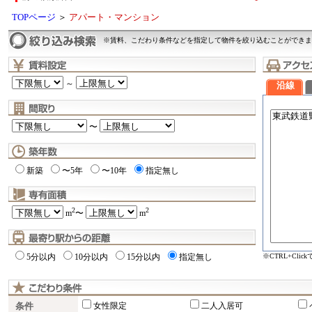
TOPページ
＞
アパート・マンション
※賃料、こだわり条件などを指定して物件を絞り込むことができま
～
沿線
〜
新築
〜5年
〜10年
指定無し
2
2
m
〜
m
※CTRL+Cli
5分以内
10分以内
15分以内
指定無し
条件
女性限定
二人入居可