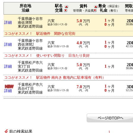
所在地
駅名
敷金
賃料
間取
（保証金）
沿線
交通
礼金
管理費・共益費
（敷引）
専有
千葉県鎌ケ谷市
1
5.0
ヶ月
2D
六実
万円
詳細
南佐津間
0
徒歩 5分/バス-分
ヶ月
38.8
-円、-円
東武鉄道野田線
ココがオススメ！ 駅近物件 閑静な住宅街
千葉県鎌ケ谷市
1
4.0
ヶ月
2D
六実
万円
詳細
西佐津間2
0
徒歩 15分/バス-分
ヶ月
42.1
-円、-円
東武鉄道野田線
ココがオススメ！ 使いやすい間取り 日当たり良好
千葉県松戸市六
5.0
2D
六実
万円
1
詳細
実3丁目
ヶ月
徒歩 3分/バス-分
38.8
-円、-円
東武鉄道野田線
ココがオススメ！ 駅近物件 南向き 敷地内に駐車場有（有料）
千葉県松戸市六
1
7.0
ヶ月
3D
六実
万円
高台4丁目
0
詳細
徒歩 13分/バス-分
ヶ月
52.2
-円、-円
東武鉄道野田線
前の検索結果
1