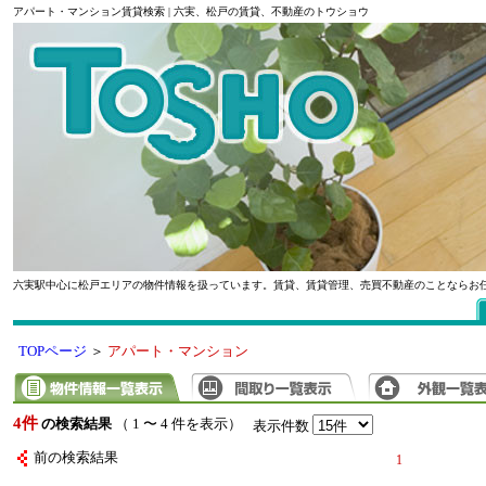
アパート・マンション賃貸検索 | 六実、松戸の賃貸、不動産のトウショウ
六実駅中心に松戸エリアの物件情報を扱っています。賃貸、賃貸管理、売買不動産のことならお
TOPページ
＞
アパート・マンション
4件
の検索結果
（ 1 〜 4 件を表示）
表示件数
前の検索結果
1