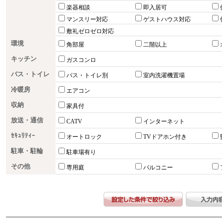
楽器相談
即入居可
マンスリー対応
ゲストハウス対応
敷礼ゼロゼロ対応
環境
角部屋
二階以上
キッチン
ガスコンロ
バス・トイレ
バス・トイレ別
室内洗濯機置場
冷暖房
エアコン
収納
家具付
放送・通信
CATV
インターネット
ｾｷｭﾘﾃｨｰ
オートロック
TVドアホン付き
駐車・駐輪
駐車場有り
その他
専用庭
バルコニー