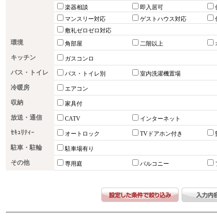
楽器相談
即入居可
マンスリー対応
ゲストハウス対応
敷礼ゼロゼロ対応
環境
角部屋
二階以上
キッチン
ガスコンロ
バス・トイレ
バス・トイレ別
室内洗濯機置場
冷暖房
エアコン
収納
家具付
放送・通信
CATV
インターネット
ｾｷｭﾘﾃｨｰ
オートロック
TVドアホン付き
駐車・駐輪
駐車場有り
その他
専用庭
バルコニー