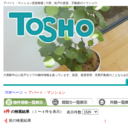
アパート・マンション賃貸検索 | 六実、松戸の賃貸、不動産のトウショウ
六実駅中心に松戸エリアの物件情報を扱っています。賃貸、賃貸管理、売買不動産のことならお
TOPページ
＞
アパート・マンション
4件
の検索結果
（ 1 〜 4 件を表示）
表示件数
前の検索結果
1