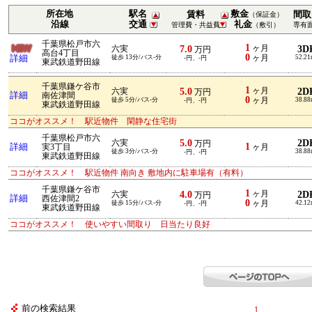
所在地
駅名
敷金
賃料
間取
（保証金）
沿線
交通
礼金
管理費・共益費
（敷引）
専有
千葉県松戸市六
1
7.0
ヶ月
3D
六実
万円
高台4丁目
0
詳細
徒歩 13分/バス-分
ヶ月
52.2
-円、-円
東武鉄道野田線
千葉県鎌ケ谷市
1
5.0
ヶ月
2D
六実
万円
詳細
南佐津間
0
徒歩 5分/バス-分
ヶ月
38.8
-円、-円
東武鉄道野田線
ココがオススメ！ 駅近物件 閑静な住宅街
千葉県松戸市六
5.0
2D
六実
万円
1
詳細
実3丁目
ヶ月
徒歩 3分/バス-分
38.8
-円、-円
東武鉄道野田線
ココがオススメ！ 駅近物件 南向き 敷地内に駐車場有（有料）
千葉県鎌ケ谷市
1
4.0
ヶ月
2D
六実
万円
詳細
西佐津間2
0
徒歩 15分/バス-分
ヶ月
42.1
-円、-円
東武鉄道野田線
ココがオススメ！ 使いやすい間取り 日当たり良好
前の検索結果
1