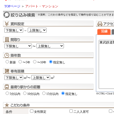
TOPページ
＞
アパート・マンション
※賃料、こだわり条件などを指定して物件を絞り込むことができま
～
沿線
〜
新築
〜5年
〜10年
指定無し
2
2
m
〜
m
※CTRL+Cli
5分以内
10分以内
15分以内
指定無し
条件
女性限定
二人入居可