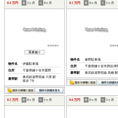
0.4 万円
敷
1ヶ月
礼
0ヶ月
0.5 万円
敷
0ヶ月
礼
1ヶ月
物件名
秦野駐車場
物件名
伊藤駐車場
住所
千葉県鎌ケ谷市西佐津
住所
千葉県鎌ケ谷市粟野
最寄駅
東武鉄道野田線 高柳 駅
東武鉄道野田線 六実 駅
最寄駅
徒歩 7分
0.5 万円
敷
0ヶ月
礼
1ヶ月
0.6 万円
敷
0ヶ月
礼
1ヶ月