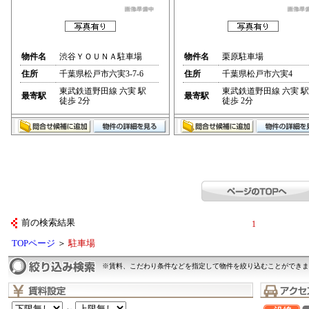
物件名
渋谷ＹＯＵＮＡ駐車場
物件名
栗原駐車場
住所
千葉県松戸市六実3-7-6
住所
千葉県松戸市六実4
東武鉄道野田線 六実 駅
東武鉄道野田線 六実 駅
最寄駅
最寄駅
徒歩 2分
徒歩 2分
前の検索結果
1
TOPページ
＞
駐車場
※賃料、こだわり条件などを指定して物件を絞り込むことができま