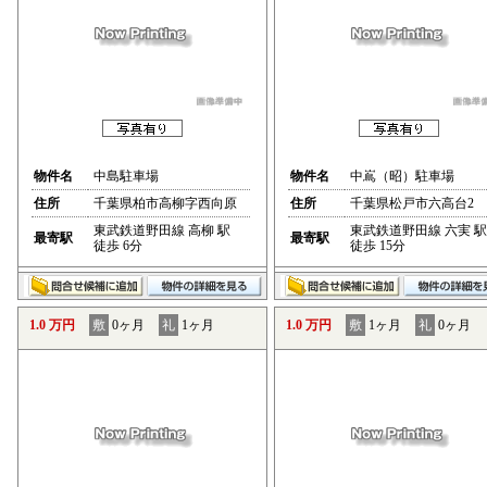
物件名
中島駐車場
物件名
中嶌（昭）駐車場
住所
千葉県柏市高柳字西向原
住所
千葉県松戸市六高台2
東武鉄道野田線 高柳 駅
東武鉄道野田線 六実 駅
最寄駅
最寄駅
徒歩 6分
徒歩 15分
1.0 万円
敷
0ヶ月
礼
1ヶ月
1.0 万円
敷
1ヶ月
礼
0ヶ月