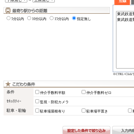
～
沿線
5分以内
10分以内
15分以内
指定無し
※CTRL+Cli
条件
仲介手数料半額
仲介手数料ゼロ
ｾｷｭﾘﾃｨｰ
監視・防犯カメラ
駐車・駐輪
駐車場屋根有り
駐車場平置き