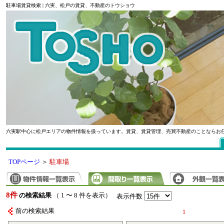
駐車場賃貸検索 | 六実、松戸の賃貸、不動産のトウショウ
六実駅中心に松戸エリアの物件情報を扱っています。賃貸、賃貸管理、売買不動産のことならお
TOPページ
＞
駐車場
8件
の検索結果
（ 1 〜 8 件を表示）
表示件数
前の検索結果
1