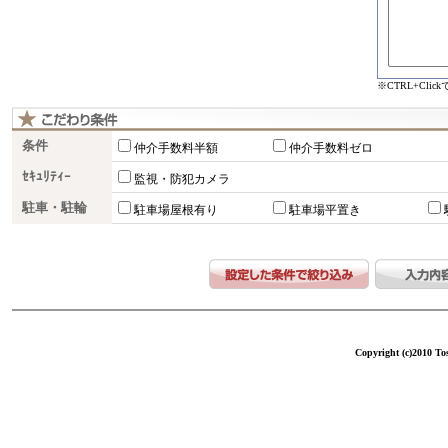
※CTRL+Cli
条件
仲介手数料半額
仲介手数料ゼロ
ｾｷｭﾘﾃｨｰ
監視・防犯カメラ
駐車・駐輪
駐車場屋根有り
駐車場平置き
Copyright (c)2010 Tos