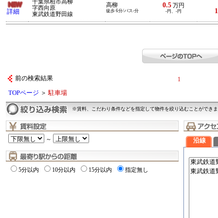
千葉県柏市高柳
0.5
高柳
万円
字西向原
1
詳細
徒歩 6分/バス-分
-円、-円
東武鉄道野田線
前の検索結果
1
TOPページ
＞
駐車場
※賃料、こだわり条件などを指定して物件を絞り込むことができま
～
沿線
5分以内
10分以内
15分以内
指定無し