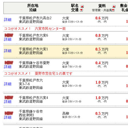
所在地
駅名
敷金
賃料
沿線
交通
礼
管理費・共益費
0.6
千葉県松戸市六高台2
六実
万円
詳細
1
東武鉄道野田線
徒歩 15分/バス-分
-円、-円
ココがオススメ！ 六実市民センター前
0.8
千葉県松戸市六実6
六実
万円
1
詳細
東武鉄道野田線
徒歩 2分/バス-分
-円、-円
0.5
千葉県松戸市六実1
六実
万円
詳細
1
東武鉄道野田線
徒歩 15分/バス-分
-円、-円
0.4
千葉県鎌ケ谷市粟野
六実
万円
0
詳細
東武鉄道野田線
徒歩 7分/バス-分
-円、-円
ココがオススメ！ 粟野市営住宅１の裏です
千葉県松戸市六
1.0
六実
万円
詳細
実3-7-6
1
徒歩 2分/バス-分
-円、-円
東武鉄道野田線
1.0
千葉県松戸市六実4
六実
万円
0
詳細
東武鉄道野田線
徒歩 2分/バス-分
-円、-円
千葉県鎌ケ谷市
0.5
高柳
万円
西佐津間1
1
詳細
徒歩-分/バス-分
-円、-円
東武鉄道野田線