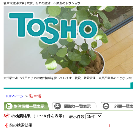
駐車場賃貸検索 | 六実、松戸の賃貸、不動産のトウショウ
六実駅中心に松戸エリアの物件情報を扱っています。賃貸、賃貸管理、売買不動産のことならお
TOPページ
＞
駐車場
8件
の検索結果
（ 1 〜 8 件を表示）
表示件数
前の検索結果
1